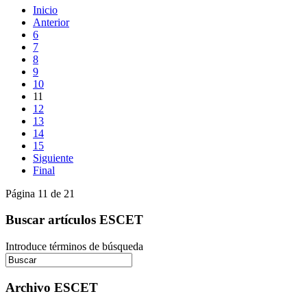
Inicio
Anterior
6
7
8
9
10
11
12
13
14
15
Siguiente
Final
Página 11 de 21
Buscar artículos ESCET
Introduce términos de búsqueda
Archivo ESCET