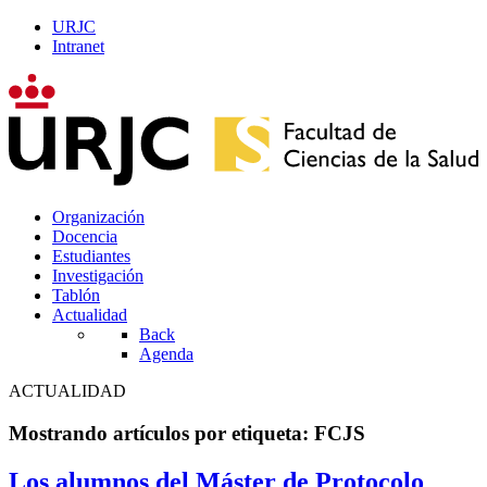
URJC
Intranet
Organización
Docencia
Estudiantes
Investigación
Tablón
Actualidad
Back
Agenda
ACTUALIDAD
Mostrando artículos por etiqueta: FCJS
Los alumnos del Máster de Protocolo