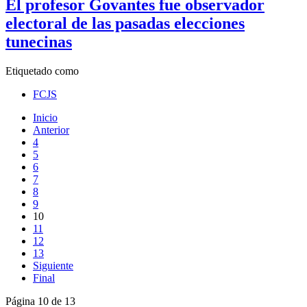
El profesor Govantes fue observador
electoral de las pasadas elecciones
tunecinas
Etiquetado como
FCJS
Inicio
Anterior
4
5
6
7
8
9
10
11
12
13
Siguiente
Final
Página 10 de 13