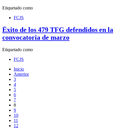
Etiquetado como
FCJS
Éxito de los 479 TFG defendidos en la
convocatoria de marzo
Etiquetado como
FCJS
Inicio
Anterior
3
4
5
6
7
8
9
10
11
12