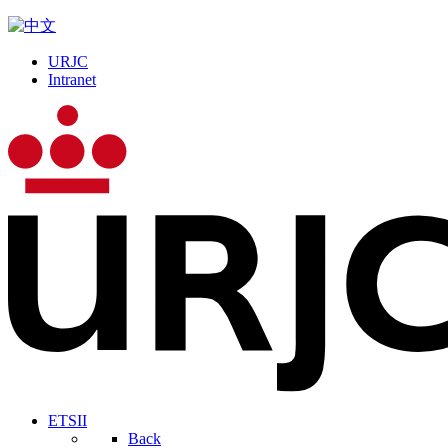
URJC
Intranet
ETSII
Back