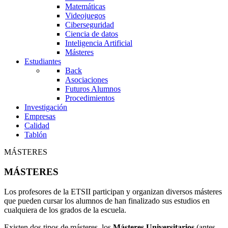
Matemáticas
Videojuegos
Ciberseguridad
Ciencia de datos
Inteligencia Artificial
Másteres
Estudiantes
Back
Asociaciones
Futuros Alumnos
Procedimientos
Investigación
Empresas
Calidad
Tablón
MÁSTERES
MÁSTERES
Los profesores de la ETSII participan y organizan diversos másteres
que pueden cursar los alumnos de han finalizado sus estudios en
cualquiera de los grados de la escuela.
Existen dos tipos de másteres, los
Másteres Universitarios
(antes