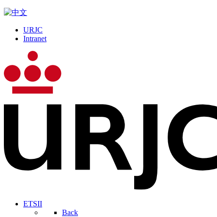
URJC
Intranet
ETSII
Back