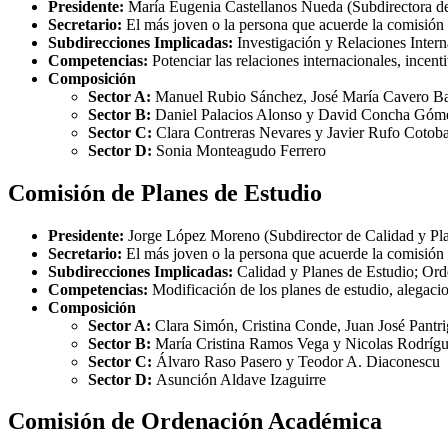
Presidente:
María Eugenia Castellanos Nueda (Subdirectora de 
Secretario:
El más joven o la persona que acuerde la comisión
Subdirecciones Implicadas:
Investigación y Relaciones Intern
Competencias:
Potenciar las relaciones internacionales, incen
Composición
Sector A:
Manuel Rubio Sánchez, José María Cavero Bar
Sector B:
Daniel Palacios Alonso y David Concha Góm
Sector C:
Clara Contreras Nevares y Javier Rufo Cotoba
Sector D:
Sonia Monteagudo Ferrero
Comisión de Planes de Estudio
Presidente:
Jorge López Moreno (Subdirector de Calidad y Pla
Secretario:
El más joven o la persona que acuerde la comisión
Subdirecciones Implicadas:
Calidad y Planes de Estudio; Or
Competencias:
Modificación de los planes de estudio, alegacion
Composición
Sector A:
Clara Simón, Cristina Conde, Juan José Pantr
Sector B:
María Cristina Ramos Vega y Nicolas Rodríg
Sector C:
Álvaro Raso Pasero y Teodor A. Diaconescu
Sector D:
Asunción Aldave Izaguirre
Comisión de Ordenación Académica