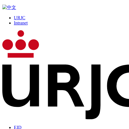
URJC
Intranet
EID