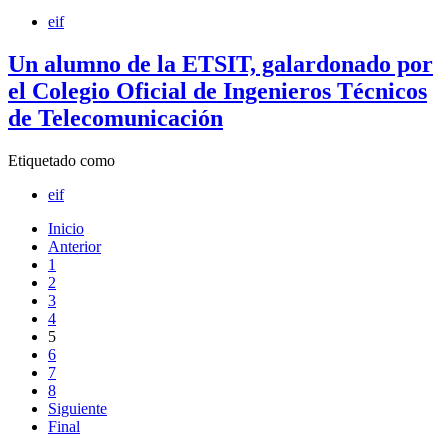
eif
Un alumno de la ETSIT, galardonado por
el Colegio Oficial de Ingenieros Técnicos
de Telecomunicación
Etiquetado como
eif
Inicio
Anterior
1
2
3
4
5
6
7
8
Siguiente
Final