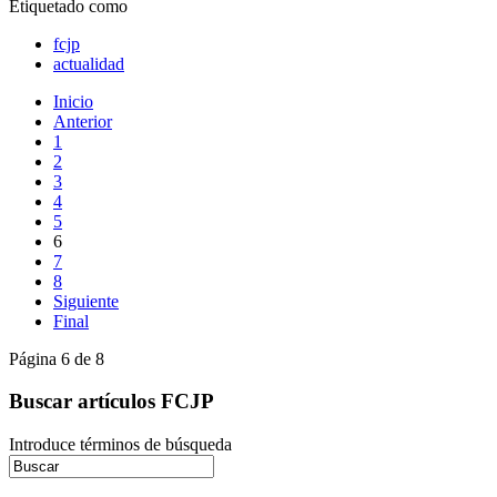
Etiquetado como
fcjp
actualidad
Inicio
Anterior
1
2
3
4
5
6
7
8
Siguiente
Final
Página 6 de 8
Buscar artículos FCJP
Introduce términos de búsqueda