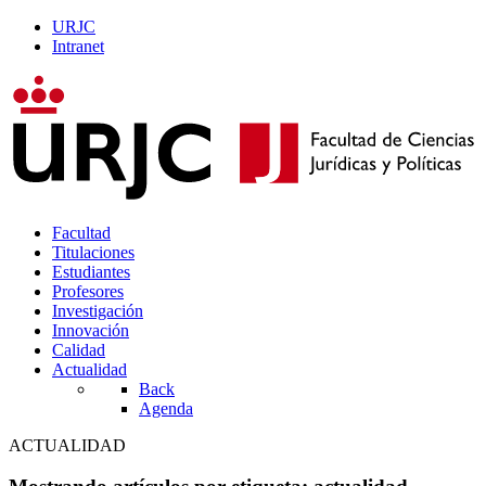
URJC
Intranet
Facultad
Titulaciones
Estudiantes
Profesores
Investigación
Innovación
Calidad
Actualidad
Back
Agenda
ACTUALIDAD