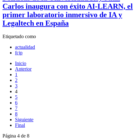
Carlos inaugura con éxito AI-LEARN, el
primer laboratorio inmersivo de IA y
Legaltech en España
Etiquetado como
actualidad
fcjp
Inicio
Anterior
1
2
3
4
5
6
7
8
Siguiente
Final
Página 4 de 8