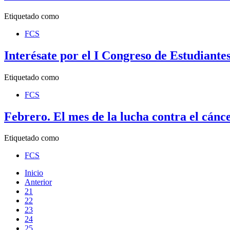
Etiquetado como
FCS
Interésate por el I Congreso de Estudiant
Etiquetado como
FCS
Febrero. El mes de la lucha contra el cánc
Etiquetado como
FCS
Inicio
Anterior
21
22
23
24
25