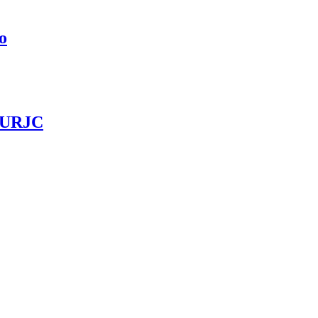
o
a URJC