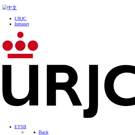
URJC
Intranet
ETSII
Back