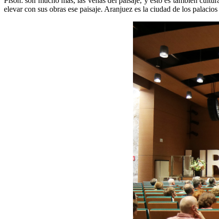
Pisón: son mucho más, las venas del paisaje, y esto es también cultura.
elevar con sus obras ese paisaje. Aranjuez es la ciudad de los palacio