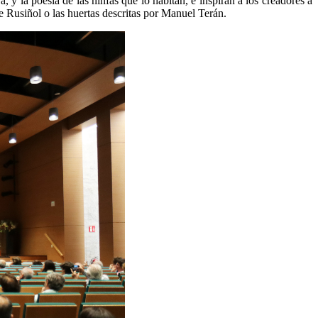
, y la poesía de las ninfas que lo habitan, e inspiran a los creadores a
de Rusiñol o las huertas descritas por Manuel Terán.