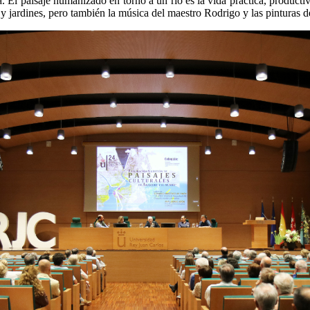
 El paisaje humanizado en torno a un río es la vida práctica, productiva
s y jardines, pero también la música del maestro Rodrigo y las pinturas 