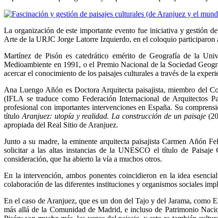
La organización de este importante evento fue iniciativa y gestión de
Arte de la URJC Jorge Latorre Izquierdo, en el coloquio participar
Martínez de Pisón es catedrático emérito de Geografía de la Univ
Medioambiente en 1991, o el Premio Nacional de la Sociedad Geográ
acercar el conocimiento de los paisajes culturales a través de la exper
Ana Luengo Añón es Doctora Arquitecta paisajista, miembro del 
(IFLA se traduce como Federación Internacional de Arquitectos Pais
profesional con importantes intervenciones en España. Su comprensión
título
Aranjuez: utopía y realidad. La construcción de un paisaje
(20
apropiada del Real Sitio de Aranjuez.
Junto a su madre, la eminente arquitecta paisajista Carmen Añón Fel
solicitar a las altas instancias de la UNESCO el título de Paisaj
consideración, que ha abierto la vía a muchos otros.
En la intervención, ambos ponentes coincidieron en la idea esencia
colaboración de las diferentes instituciones y organismos sociales imp
En el caso de Aranjuez, que es un don del Tajo y del Jarama, como Egip
más allá de la Comunidad de Madrid, e incluso de Patrimonio Nacio