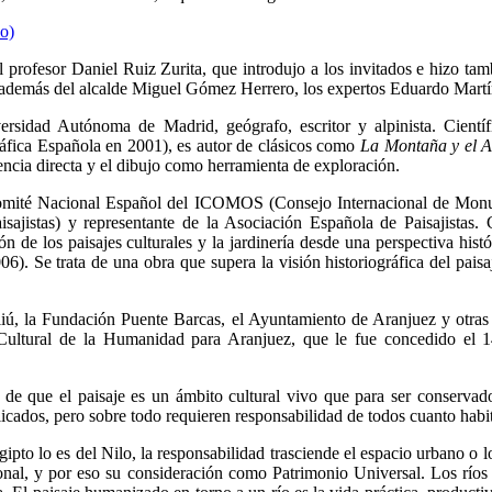
l profesor Daniel Ruiz Zurita, que introdujo a los invitados e hizo tamb
on además del alcalde Miguel Gómez Herrero, los expertos Eduardo Mar
ersidad Autónoma de Madrid, geógrafo, escritor y alpinista. Cientí
fica Española en 2001), es autor de clásicos como
La Montaña y el A
iencia directa y el dibujo como herramienta de exploración.
Comité Nacional Español del ICOMOS (Consejo Internacional de Monu
ajistas) y representante de la Asociación Española de Paisajistas. Co
 de los paisajes culturales y la jardinería desde una perspectiva histó
06). Se trata de una obra que supera la visión historiográfica del pais
iú, la Fundación Puente Barcas, el Ayuntamiento de Aranjuez y otras p
e Cultural de la Humanidad para Aranjuez, que le fue concedido el 
l de que el paisaje es un ámbito cultural vivo que para ser conservad
licados, pero sobre todo requieren responsabilidad de todos cuanto habit
to lo es del Nilo, la responsabilidad trasciende el espacio urbano o lo
nal, y por eso su consideración como Patrimonio Universal. Los ríos 