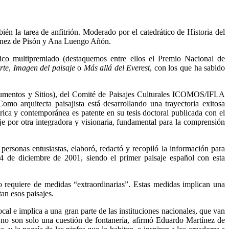
ién la tarea de anfitrión. Moderado por el catedrático de Historia del
tínez de Pisón y Ana Luengo Añón.
fico multipremiado (destaquemos entre ellos el Premio Nacional de
rte
,
Imagen del paisaje
o
Más allá del Everest
, con los que ha sabido
mentos y Sitios), del Comité de Paisajes Culturales ICOMOS/IFLA
mo arquitecta paisajista está desarrollando una trayectoria exitosa
rica y contemporánea es patente en su tesis doctoral publicada con el
aje por otra integradora y visionaria, fundamental para la comprensión
ersonas entusiastas, elaboró, redactó y recopiló la información para
14 de diciembre de 2001, siendo el primer paisaje español con esta
o requiere de medidas “extraordinarias”. Estas medidas implican una
an esos paisajes.
cal e implica a una gran parte de las instituciones nacionales, que van
no son solo una cuestión de fontanería, afirmó Eduardo Martínez de