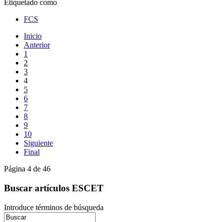
Etiquetado como
FCS
Inicio
Anterior
1
2
3
4
5
6
7
8
9
10
Siguiente
Final
Página 4 de 46
Buscar artículos ESCET
Introduce términos de búsqueda