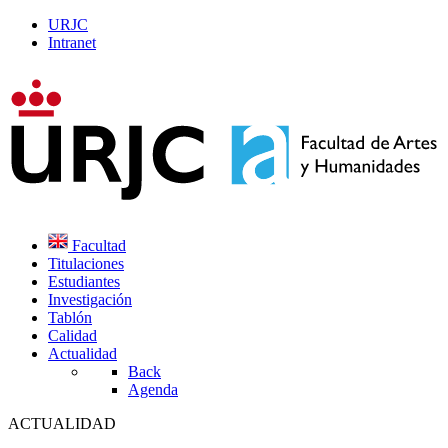
URJC
Intranet
Facultad
Titulaciones
Estudiantes
Investigación
Tablón
Calidad
Actualidad
Back
Agenda
ACTUALIDAD