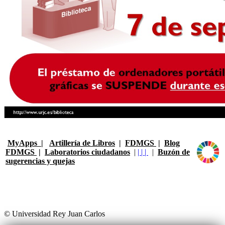
MyApps
|
Artillería de Libros
|
FDMGS
|
Blog
FDMGS
|
Laboratorios ciudadanos
|
|
|
|
|
Buzón de
sugerencias y quejas
© Universidad Rey Juan Carlos