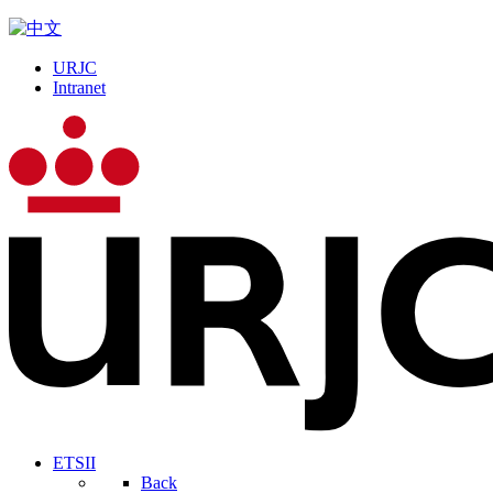
URJC
Intranet
ETSII
Back