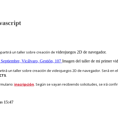
vascript
mpartirá un taller sobre creación de
videojuegos 2D de navegador.
Imagen del taller de mi primer vi
artirá un taller sobre creación de
videojuegos 2D de navegador. Será en 
ECTS
.
ormulario:
inscripción
. Según se vayan recibiendo solicitudes, se irá confi
as 15:47