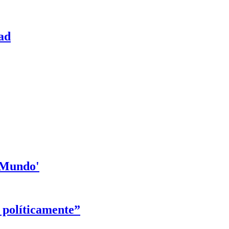
ad
l Mundo'
 políticamente”