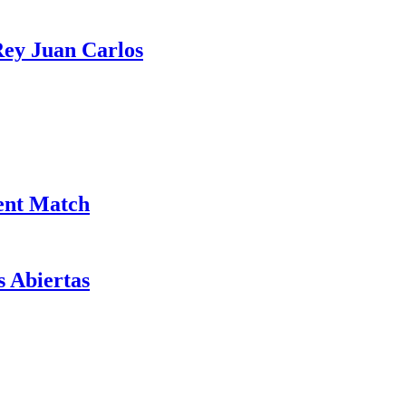
Rey Juan Carlos
lent Match
s Abiertas