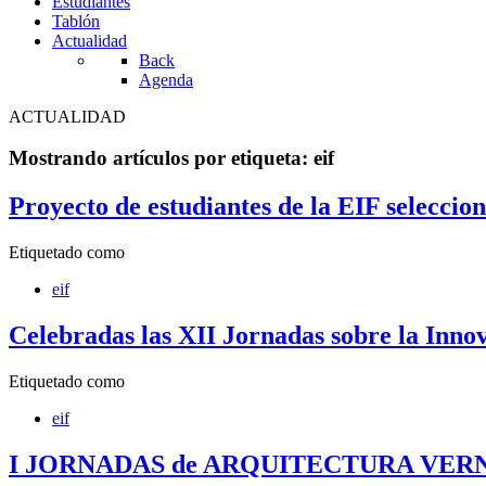
Estudiantes
Tablón
Actualidad
Back
Agenda
ACTUALIDAD
Mostrando artículos por etiqueta: eif
Proyecto de estudiantes de la EIF selecci
Etiquetado como
eif
Celebradas las XII Jornadas sobre la Inno
Etiquetado como
eif
I JORNADAS de ARQUITECTURA VE