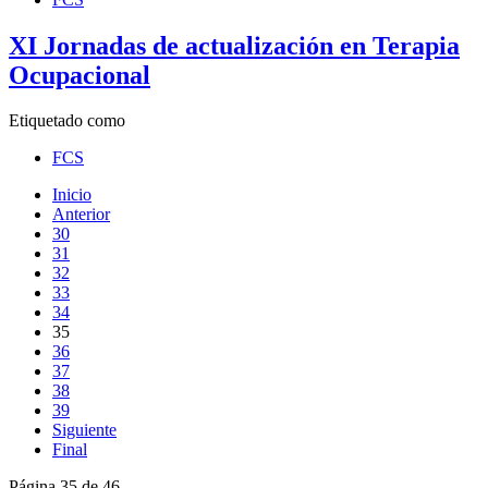
XI Jornadas de actualización en Terapia
Ocupacional
Etiquetado como
FCS
Inicio
Anterior
30
31
32
33
34
35
36
37
38
39
Siguiente
Final
Página 35 de 46