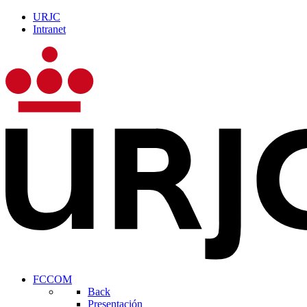
URJC
Intranet
FCCOM
Back
Presentación