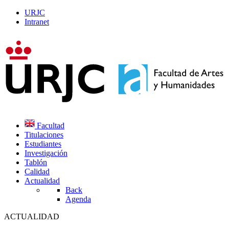
URJC
Intranet
Facultad
Titulaciones
Estudiantes
Investigación
Tablón
Calidad
Actualidad
Back
Agenda
ACTUALIDAD