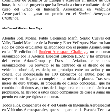
comerciales de pasajeros de Europa a Australia en menos de dos
horas, ha sido el proyecto que ha llevado a cinco estudiantes de 4º
curso del Grado en Ingeniería Aeroespacial en Vehículos
Aeroespaciales a ganar un premio en el
Student Aerospace
Challenge
.
Abel Verard Méndez / Irene Vega
Alondra Solá Molina, Pablo Celemente Marín, Sergio Cuevas del
Valle, Daniel Martínez de la Fuente y Ester Velázquez Navarro han
sido los cinco estudiantes galardonados con el premio ArianeGroup
en la 15º edición del
Student Aerospace Challenge
, un concurso
organizado por la Agencia Espacial Europea (ESA) y las empresas
del sector ArianeGroup y Dassault Aviation, entre otras
organizaciones. Su proyecto se ha centrado en el diseño de un
vehículo suborbital, es decir, un prototipo entre un avión y un
cohete, que sobrepasaría los 100 kilómetros de altitud, pero su
trayectoria no llegaría a completar una órbita al planeta. Tras seis
meses de duro trabajo, su propuesta de diseño conceptual, que ha
combinado distintos aspectos de la ingeniería como aerodinámica o
propulsión, ha llevado a estos cinco compañeros de clase a ganar un
premio en este prestigioso concurso.
Todos ellos, compañeros de 4º del Grado en Ingeniería Aeroespacial
en Vehículos Aeroespaciales, que se imparte en la Escuela Técnica