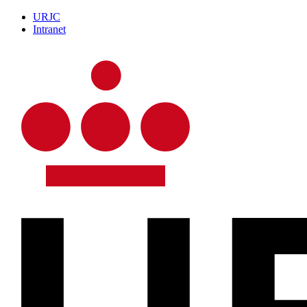
URJC
Intranet