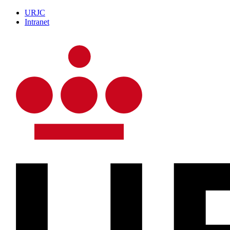
URJC
Intranet