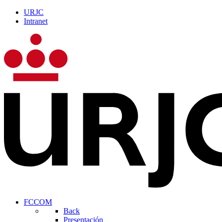
URJC
Intranet
FCCOM
Back
Presentación