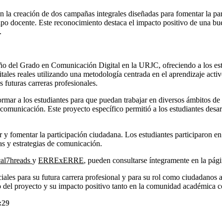
n la creación de dos campañas integrales diseñadas para fomentar la par
po docente. Este reconocimiento destaca el impacto positivo de una bue
l.
ño del Grado en Comunicación Digital en la URJC, ofreciendo a los estu
tales reales utilizando una metodología centrada en el aprendizaje activ
 futuras carreras profesionales.
ormar a los estudiantes para que puedan trabajar en diversos ámbitos de
comunicación. Este proyecto específico permitió a los estudiantes desar
 fomentar la participación ciudadana. Los estudiantes participaron en t
as y estrategias de comunicación.
cal7hreads
y
ERRExERRE
, pueden consultarse íntegramente en la p
ciales para su futura carrera profesional y para su rol como ciudadanos 
to del proyecto y su impacto positivo tanto en la comunidad académica 
:29