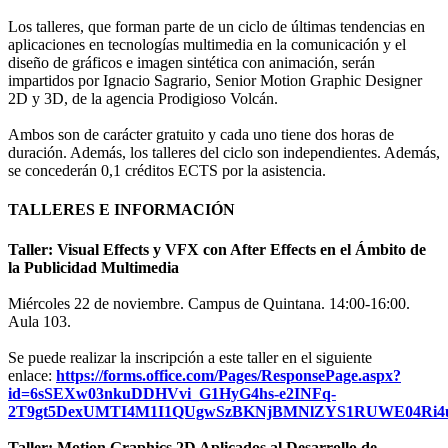
Los talleres, que forman parte de un ciclo de últimas tendencias en
aplicaciones en tecnologías multimedia en la comunicación y el
diseño de gráficos e imagen sintética con animación, serán
impartidos por Ignacio Sagrario, Senior Motion Graphic Designer
2D y 3D, de la agencia Prodigioso Volcán.
Ambos son de carácter gratuito y cada uno tiene dos horas de
duración. Además, los talleres del ciclo son independientes. Además,
se concederán 0,1 créditos ECTS por la asistencia.
TALLERES E INFORMACIÓN
Taller: Visual Effects y VFX con After Effects en el Ámbito de
la Publicidad Multimedia
Miércoles 22 de noviembre. Campus de Quintana. 14:00-16:00.
Aula 103.
Se puede realizar la inscripción a este taller en el siguiente
enlace:
https://forms.office.com/Pages/ResponsePage.aspx?
id=6sSEXw03nkuDDHVvi_G1HyG4hs-e2INFq-
2T9gt5DexUMTI4M1I1QUgwSzBKNjBMNlZYS1RUWE04Ri4
Taller: Motion Graphics 2D Aplicados al Desarrollo de