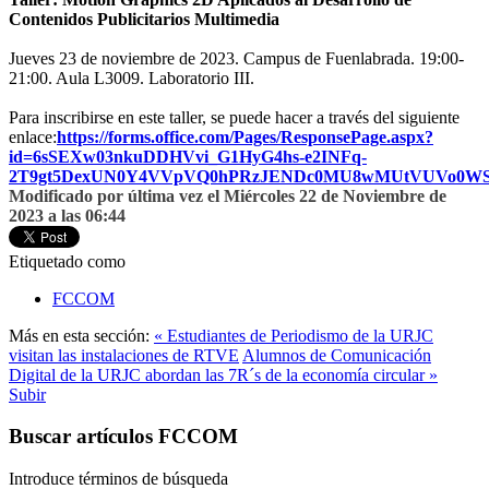
Contenidos Publicitarios Multimedia
Jueves 23 de noviembre de 2023. Campus de Fuenlabrada. 19:00-
21:00. Aula L3009. Laboratorio III.
Para inscribirse en este taller, se puede hacer a través del siguiente
enlace:
https://forms.office.com/Pages/ResponsePage.aspx?
id=6sSEXw03nkuDDHVvi_G1HyG4hs-e2INFq-
2T9gt5DexUN0Y4VVpVQ0hPRzJENDc0MU8wMUtVUVo0WS
Modificado por última vez el Miércoles 22 de Noviembre de
2023 a las 06:44
Etiquetado como
FCCOM
Más en esta sección:
« Estudiantes de Periodismo de la URJC
visitan las instalaciones de RTVE
Alumnos de Comunicación
Digital de la URJC abordan las 7R´s de la economía circular »
Subir
Buscar artículos FCCOM
Introduce términos de búsqueda