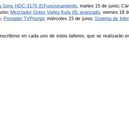
 Sony HDC-3170 (I):Funcionamiento
, martes 15 de junio; Cá
unio; 
Mezclador Grass Valley Kula (II): avanzado
, viernes 18 d
; 
Prompter TVPrompt
, miércoles 23 de junio; 
Sistema de Int