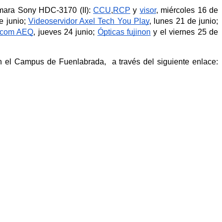
mara Sony HDC-3170 (II): 
CCU
,
RCP
 y 
visor
, miércoles 16 de 
e junio; 
Videoservidor Axel Tech You Play
, lunes 21 de junio; 
ercom AEQ
, jueves 24 junio; 
Ópticas fujinon
 y el viernes 25 de 
Los docentes y técnicos de laboratorio interesados pueden inscribirse en cada uno de estos talleres, que se realizarán en el Campus de Fuenlabrada,  a través del siguiente enlace: 