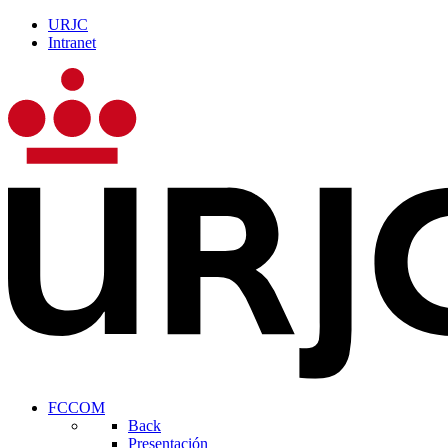
URJC
Intranet
FCCOM
Back
Presentación