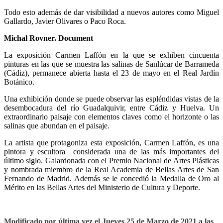
Todo esto además de dar visibilidad a nuevos autores como Miguel
Gallardo, Javier Olivares o Paco Roca.
Michal Rovner. Document
La exposición Carmen Laffón en la que se exhiben cincuenta
pinturas en las que se muestra las salinas de Sanlúcar de Barrameda
(Cádiz), permanece abierta hasta el 23 de mayo en el Real Jardín
Botánico.
Una exhibición donde se puede observar las espléndidas vistas de la
desembocadura del río Guadalquivir, entre Cádiz y Huelva. Un
extraordinario paisaje con elementos claves como el horizonte o las
salinas que abundan en el paisaje.
La artista que protagoniza esta exposición, Carmen Laffón, es una
pintora y escultora
considerada una de las más importantes del
último siglo. Galardonada con el Premio Nacional de Artes Plásticas
y nombrada miembro de la Real Academia de Bellas Artes de San
Fernando de Madrid. Además se le concedió la Medalla de Oro al
Mérito en las Bellas Artes del Ministerio de Cultura y Deporte.
Modificado por última vez el Jueves 25 de Marzo de 2021 a las