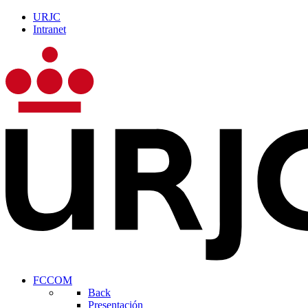
URJC
Intranet
FCCOM
Back
Presentación