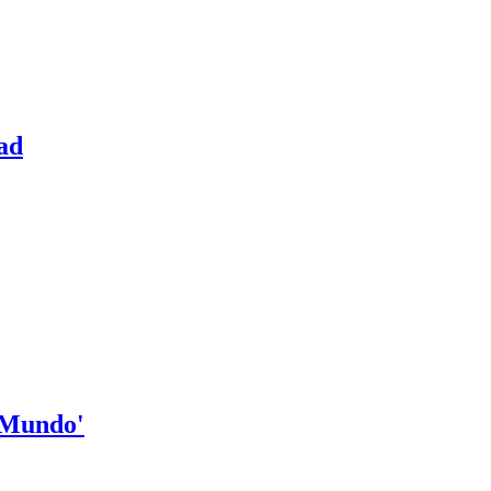
ad
l Mundo'