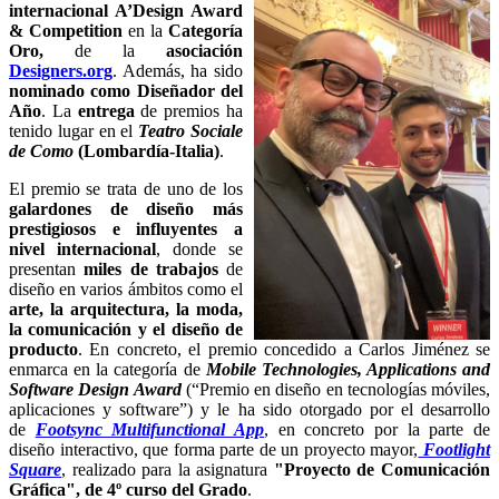
internacional A’Design Award
& Competition
en la
C
ategoría
Oro,
de la
asociación
Designers.org
. Además, ha sido
nominado como Diseñador del
Año
. La
entrega
de premios ha
tenido lugar en el
Teatro Sociale
de Como
(Lombardía-Italia)
.
El premio se trata de uno de los
galardones de diseño más
prestigiosos e influyentes a
nivel internacional
, donde se
presentan
miles de trabajos
de
diseño en varios ámbitos como el
arte, la arquitectura, la moda,
la comunicación y el diseño de
producto
. En concreto, el premio concedido a Carlos Jiménez se
enmarca en la categoría de
Mobile Technologies, Applications and
Software Design Award
(“Premio en diseño en tecnologías móviles,
aplicaciones y software”) y le ha sido otorgado por el desarrollo
de
Footsync Multifunctional App
, en concreto por la parte de
diseño interactivo, que forma parte de un proyecto mayor,
Footlight
Square
, realizado para la asignatura
"Proyecto de Comunicación
Gráfica", de 4º curso del Grado
.