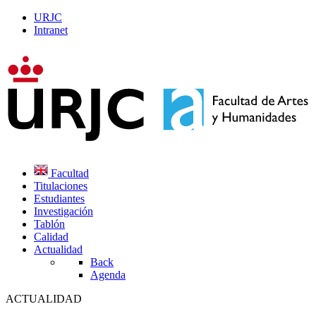
URJC
Intranet
Facultad
Titulaciones
Estudiantes
Investigación
Tablón
Calidad
Actualidad
Back
Agenda
ACTUALIDAD