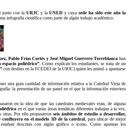
d junto con la
URJC
y la
UNED
y cuya
sede ha sido este año la
una infografía científica como parte de algún trabajo académico.
ez, Pablo Frías Cortés y José Miguel Guerrero Torreblanca
han
espacio poliédrico”
. Como explican los estudiantes, se trata de un
s”
con destino en la FCEDEI de la URJC) quien les animó a apuntarse
ener una gran cantidad de información relativa a la Catedral Vieja de
rafía: la presentación de un panel en el que la información estuviera
 basaron en la idea de que las catedrales medievales eran, de alguna
oliédrico
en el que varias áreas temáticas diferentes trabajan a la vez,
as otras. Por ello propusieron
seis ámbitos de estudio a desarrollar,
 confluyera en el modelo 3D de la catedral
, para ubicar de mejor
e estaban descritas con algún gráfico o icono. Como apuntan los