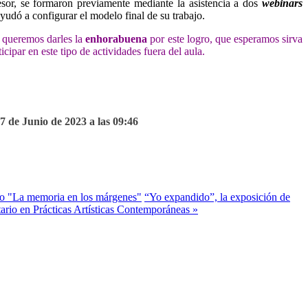
esor, se formaron previamente mediante la asistencia a dos
webinars
ayudó a configurar el modelo final de su trabajo.
queremos darles la
enhorabuena
por este logro, que esperamos sirva
cipar en este tipo de actividades fuera del aula.
7 de Junio de 2023 a las 09:46
bro "La memoria en los márgenes"
“Yo expandido”, la exposición de
ario en Prácticas Artísticas Contemporáneas »