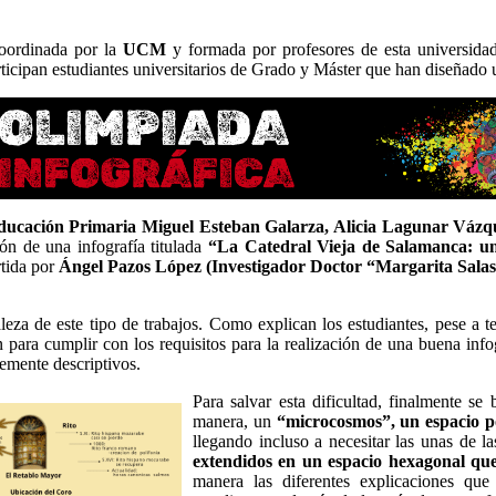
oordinada por la
UCM
y formada por profesores de esta universida
rticipan estudiantes universitarios de Grado y Máster que han diseñado 
ucación Primaria Miguel Esteban Galarza, Alicia Lagunar Vázqu
ón de una infografía titulada
“La Catedral Vieja de Salamanca: un 
rtida por
Ángel Pazos López (Investigador Doctor “Margarita Sala
aleza de este tipo de trabajos. Como explican los estudiantes, pese a t
para cumplir con los requisitos para la realización de una buena infog
temente descriptivos.
Para salvar esta dificultad, finalmente se
manera, un
“microcosmos”, un espacio p
llegando incluso a necesitar las unas de l
extendidos en un espacio hexagonal que
manera las diferentes explicaciones qu