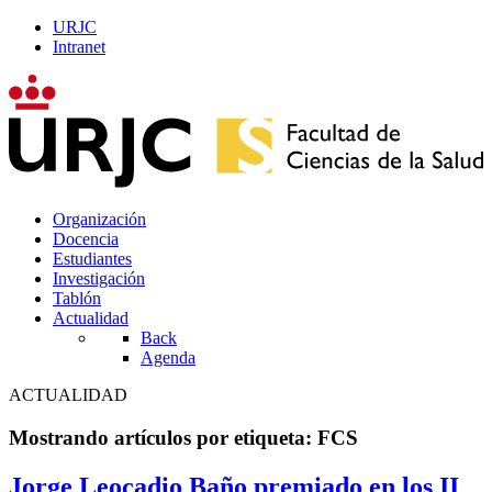
URJC
Intranet
Organización
Docencia
Estudiantes
Investigación
Tablón
Actualidad
Back
Agenda
ACTUALIDAD
Mostrando artículos por etiqueta: FCS
Jorge Leocadio Baño premiado en los II