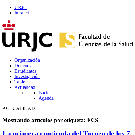
URJC
Intranet
Organización
Docencia
Estudiantes
Investigación
Tablón
Actualidad
Back
Agenda
ACTUALIDAD
Mostrando artículos por etiqueta: FCS
La primera contienda del Torneo de los 7