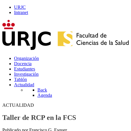
URJC
Intranet
Organización
Docencia
Estudiantes
Investigación
Tablón
Actualidad
Back
Agenda
ACTUALIDAD
Taller de RCP en la FCS
Publicado por Francisco G. Esquer