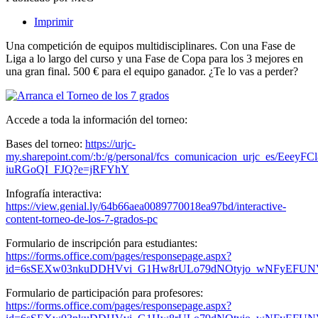
Imprimir
Una competición de equipos multidisciplinares. Con una Fase de
Liga a lo largo del curso y una Fase de Copa para los 3 mejores en
una gran final. 500 € para el equipo ganador. ¿Te lo vas a perder?
Accede a toda la información del torneo:
Bases del torneo:
https://urjc-
my.sharepoint.com/:b:/g/personal/fcs_comunicacion_urjc_es/E
iuRGoQI_FJQ?e=jRFYhY
Infografía interactiva:
https://view.genial.ly/64b66aea0089770018ea97bd/interactive-
content-torneo-de-los-7-grados-pc
Formulario de inscripción para estudiantes:
https://forms.office.com/pages/responsepage.aspx?
id=6sSEXw03nkuDDHVvi_G1Hw8rULo79dNOtyjo_wNFyE
Formulario de participación para profesores:
https://forms.office.com/pages/responsepage.aspx?