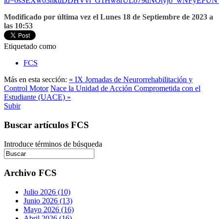
id=6sSEXw03nkuDDHVvi_G1Hw8rULo79dNOtyjo_wNFyE
Modificado por última vez el Lunes 18 de Septiembre de 2023 a
las 10:53
Etiquetado como
FCS
Más en esta sección:
« IX Jornadas de Neurorrehabilitación y
Control Motor
Nace la Unidad de Acción Comprometida con el
Estudiante (UACE) »
Subir
Buscar artículos FCS
Introduce términos de búsqueda
Archivo FCS
Julio 2026 (10)
Junio 2026 (13)
Mayo 2026 (16)
Abril 2026 (16)