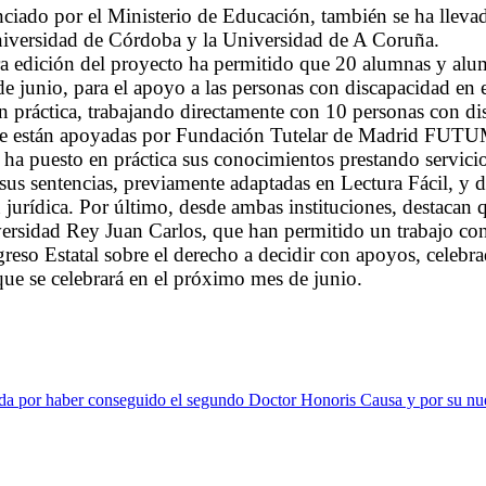
anciado por el Ministerio de Educación, también se ha llev
Universidad de Córdoba y la Universidad de A Coruña.
era edición del proyecto ha permitido que 20 alumnas y alu
de junio, para el apoyo a las personas con discapacidad en e
 en práctica, trabajando directamente con 10 personas con d
 que están apoyadas por Fundación Tutelar de Madrid FUTUM
do ha puesto en práctica sus conocimientos prestando ser
sus sentencias, previamente adaptadas en Lectura Fácil, y d
ón jurídica. Por último, desde ambas instituciones, destacan
iversidad Rey Juan Carlos, que han permitido un trabajo co
greso Estatal sobre el derecho a decidir con apoyos, celebr
que se celebrará en el próximo mes de junio.
a por haber conseguido el segundo Doctor Honoris Causa y por su nue