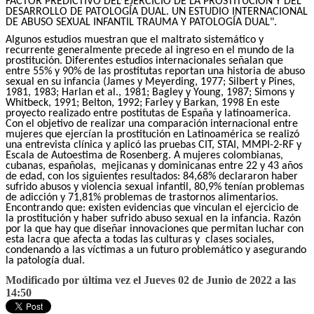
FACTOR PREDICTIVO DEL EJERCICIO DE LA PROSTITUCIÓN Y DEL
DESARROLLO DE PATOLOGÍA DUAL. UN ESTUDIO INTERNACIONAL
DE ABUSO SEXUAL INFANTIL TRAUMA Y PATOLOGÍA DUAL".
Algunos estudios muestran que el maltrato sistemático y
recurrente generalmente precede al ingreso en el mundo de la
prostitución. Diferentes estudios internacionales señalan que
entre 55% y 90% de las prostitutas reportan una historia de abuso
sexual en su infancia (James y Meyerding, 1977; Silbert y Pines,
1981, 1983; Harlan et al., 1981; Bagley y Young, 1987; Simons y
Whitbeck, 1991; Belton, 1992; Farley y Barkan, 1998 En este
proyecto realizado entre postitutas de España y latinoamerica.
Con el objetivo de realizar una comparación internacional entre
mujeres que ejercían la prostitución en Latinoamérica se realizó
una entrevista clínica y aplicó las pruebas CIT, STAI, MMPI-2-RF y
Escala de Autoestima de Rosenberg. A mujeres colombianas,
cubanas, españolas, mejicanas y dominicanas entre 22 y 43 años
de edad, con los siguientes resultados: 84,68% declararon haber
sufrido abusos y violencia sexual infantil, 80,9% tenían problemas
de adicción y 71,81% problemas de trastornos alimentarios.
Encontrando que: existen evidencias que vinculan el ejercicio de
la prostitución y haber sufrido abuso sexual en la infancia. Razón
por la que hay que diseñar innovaciones que permitan luchar con
esta lacra que afecta a todas las culturas y clases sociales,
condenando a las víctimas a un futuro problemático y asegurando
la patología dual.
Modificado por última vez el Jueves 02 de Junio de 2022 a las
14:50