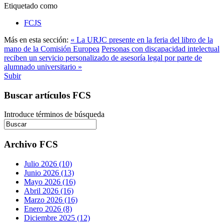
Etiquetado como
FCJS
Más en esta sección:
« La URJC presente en la feria del libro de la
mano de la Comisión Europea
Personas con discapacidad intelectual
reciben un servicio personalizado de asesoría legal por parte de
alumnado universitario »
Subir
Buscar artículos FCS
Introduce términos de búsqueda
Archivo FCS
Julio 2026 (10)
Junio 2026 (13)
Mayo 2026 (16)
Abril 2026 (16)
Marzo 2026 (16)
Enero 2026 (8)
Diciembre 2025 (12)