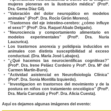
mujeres pioneras en la ilustración médica" (Profª.
Dra. Gema Díaz Gil).
“Valoración del dolor neuropático en modelos
animales” (Profª. Dra. Rocío Girón Moreno).
“Trastornos del eje intestino-cerebro: ¿cómo influye
el sexo?” (Profª. Dra. Raquel Abalo Delgado).
“Neurociencia y comportamiento alimentario en
modelos experimentales” (Profª. Dra. Nuria
Lauzurica).
Los trastornos anorexia y polidipsia inducidos en
animales con distinta susceptibilidad al exceso
conductual. (Dra. María José Labajos).
“¿Qué hacemos las neurocientíficas cognitivas?”
(Profª. Dra. Irene Peláez Cordeiro y Profª. Dra. Mª del
Carmen Martín-Buro).
“Actividad asistencial en Neurofisiología Clínica”
(Profª. Dra. Sonia Montilla Izquierdo).
“Investigacion en trastornos del movimiento y de la
postura en niños con tratamiento oncológico” (Profª.
Dra. María Carratalá y Profª. Dra. Alicia Cuesta).
Aquí os dejamos algunas imágenes del evento: