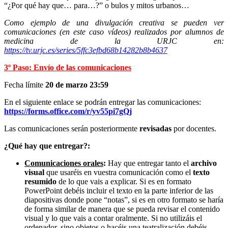
“¿Por qué hay que… para…?” o bulos y mitos urbanos…
Como ejemplo de una divulgación creativa se pueden ver
comunicaciones (en este caso vídeos) realizados por alumnos de
medicina de la URJC en:
https://tv.urjc.es/series/5ffc3efbd68b14282b8b4637
3º Paso: Envío de las comunicaciones
Fecha límite
20 de marzo 23:59
En el siguiente enlace se podrán entregar las comunicaciones:
https://forms.office.com/r/yv55pi7gQj
Las comunicaciones serán posteriormente
revisadas
por docentes.
¿Qué hay que entregar?:
Comunicaciones orales
:
Hay que entregar tanto el
archivo
visual
que usaréis en vuestra comunicación como el
texto
resumido
de lo que vais a explicar.
Si es en formato
PowerPoint debéis incluir el texto en la parte inferior de las
diapositivas donde pone “notas”, si es en otro formato se haría
de forma similar de manera que se pueda revisar el contenido
visual y lo que vais a contar oralmente. Si no utilizáis el
ordenador, sino objetos o hacéis una teatralización debéis