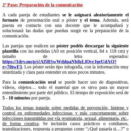
2º Paso: Preparación de la comunicación
A cada pareja de estudiantes
se le asignará aleatoriamente el
formato
de presentación oral o póster
y el tema
. Además, será
puesta en contacto con una docente que le acompañará y
solucionará las dudas que puedan surgir en la preparación de la
comunicación.
Las parejas que realicen un
póster podéis descargar la siguiente
plantilla
con las medidas (A0 en posición vertical, 84 x 118 cm) y
tamaño de letra esperados:
https://1drv.ms/p/s!Al5BSwWddpaNb8zLlQvrJgeUdAQ?
e=70twF3
.
Los póster serán tipo infografía, con la información muy
sintetizada y clara para entender en unos pocos minutos.
Para la
comunicación oral
se puede hacer uso de diapositivas,
vídeos, objetos… todo el material que os sirva para un mayor
entendimiento por parte del público. El tiempo de exposición será de
5 - 10 minutos
por pareja.
Todos los temas tratarán sobre medidas de prevención, higiene y
control en enfermedades infecciosas y más concretamente sobre
infecciones transmitidas por vía respiratoria, sexual, alimentaria, etc.,
de forma creativa
. Se incluirán casos prácticos o cotidianos,
teatralizaciones, respuesta a preguntas como “¿Qué pasaría si…?” o