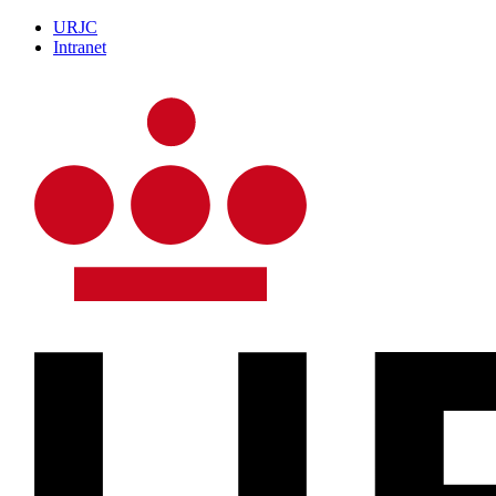
URJC
Intranet