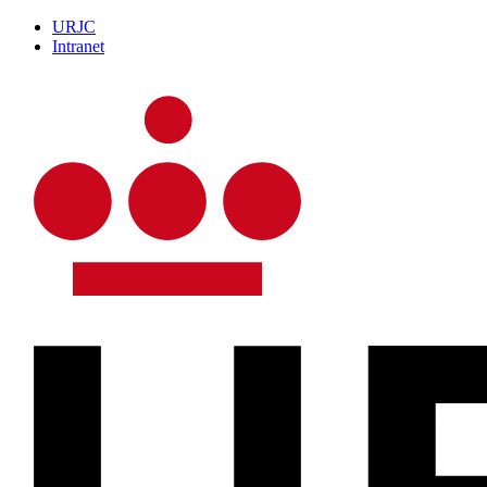
URJC
Intranet