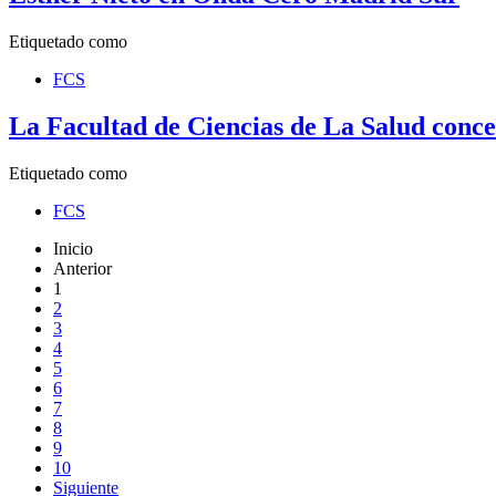
Etiquetado como
FCS
La Facultad de Ciencias de La Salud conce
Etiquetado como
FCS
Inicio
Anterior
1
2
3
4
5
6
7
8
9
10
Siguiente