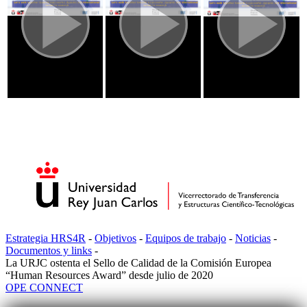
Estrategia HRS4R
-
Objetivos
-
Equipos de trabajo
-
Noticias
-
Documentos y links
-
La URJC ostenta el Sello de Calidad de la Comisión Europea
“Human Resources Award” desde julio de 2020
OPE CONNECT