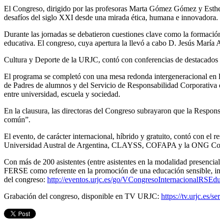
El Congreso, dirigido por las profesoras Marta Gómez Gómez y Esther 
desafíos del siglo XXI desde una mirada ética, humana e innovadora.
Durante las jornadas se debatieron cuestiones clave como la formación d
educativa. El congreso, cuya apertura la llevó a cabo D. Jesús María 
Cultura y Deporte de la URJC, contó con conferencias de destacados e
El programa se completó con una mesa redonda intergeneracional en la
de Padres de alumnos y del Servicio de Responsabilidad Corporativa de
entre universidad, escuela y sociedad.
En la clausura, las directoras del Congreso subrayaron que la Respons
común”.
El evento, de carácter internacional, híbrido y gratuito, contó con e
Universidad Austral de Argentina, CLAYSS, COFAPA y la ONG Coope
Con más de 200 asistentes (entre asistentes en la modalidad presenci
FERSE como referente en la promoción de una educación sensible, in
del congreso:
http://eventos.urjc.es/go/VCongresoInternacionalRSE
Grabación del congreso, disponible en TV URJC:
https://tv.urjc.es