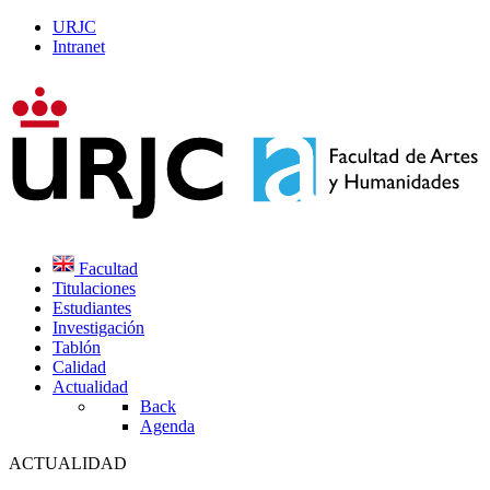
URJC
Intranet
Facultad
Titulaciones
Estudiantes
Investigación
Tablón
Calidad
Actualidad
Back
Agenda
ACTUALIDAD