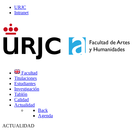
URJC
Intranet
Facultad
Titulaciones
Estudiantes
Investigación
Tablón
Calidad
Actualidad
Back
Agenda
ACTUALIDAD