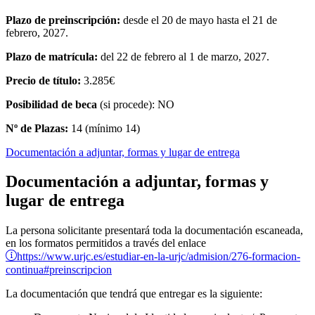
Plazo de preinscripción:
desde el 20 de mayo
hasta el 21 de
febrero, 2027.
Plazo de matrícula:
del 22 de febrero al 1 de marzo, 2027.
Precio de título:
3.285€
Posibilidad de beca
(si procede): NO
Nº de Plazas:
14 (mínimo 14)
Documentación a adjuntar, formas y lugar de entrega
Documentación a adjuntar, formas y
lugar de entrega
La persona solicitante presentará toda la documentación escaneada,
en los formatos permitidos a través del enlace
https://www.urjc.es/estudiar-en-la-urjc/admision/276-formacion-
continua#preinscripcion
La documentación que tendrá que entregar es la siguiente: