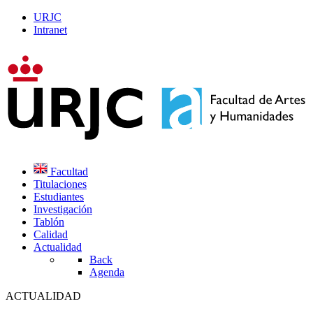
URJC
Intranet
Facultad
Titulaciones
Estudiantes
Investigación
Tablón
Calidad
Actualidad
Back
Agenda
ACTUALIDAD